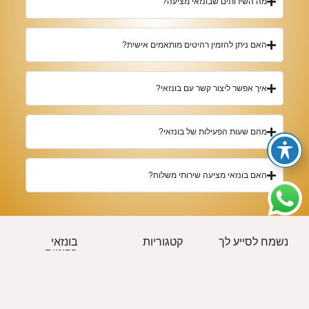
מה השירותים שבונזאי מציעה?
האם ניתן להזמין רהיטים מותאמים אישית?
איך אפשר ליצור קשר עם בונזאי?
מהם שעות הפעילות של בונזאי?
האם בונזאי מציעה שירותי משלוח?
נשמח לסייע לך
קטגוריות
בונזאי
רהיטים
תקנון האתר
חדרים מעצבים
טלפון: 054-
תשובות לכל השאלות שלך
מיטות ומזרנים
895-0055
תעודת אחריות
שולחני כתיבה
מייל: