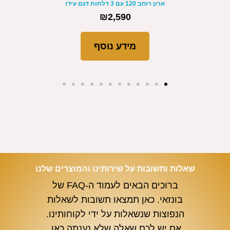
דלתות דגם עידו
ארון ילדים מעוצב רוחב 180 עם מד
₪
2,590
מידע נוסף
שאלות ותשובות על שירותינו והמוצרים שלנו
ברוכים הבאים לעמוד ה-FAQ של
בונזאי. כאן תמצאו תשובות לשאלות
הנפוצות שנשאלות על ידי לקוחותינו.
אם יש לכם שאלה שלא נענתה כאן,