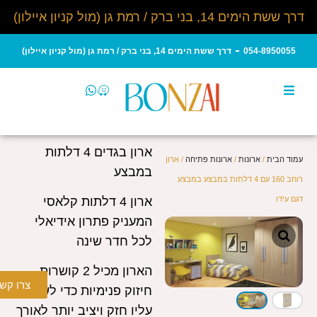
דרך ששת הימים 14, בני ברק / רמת גן (מול קניון איילון)
054-8950055
דרך ששת הימים 14, בני ברק / רמת גן (מול קניון איילון)
ארון בגדים 4 דלתות
עמוד הבית
/
ארונות
/
ארונות פתיחה
/ ארון
במבצע
רוחב 160 עם 4 דלתות במבצע במבצע
דגם עידו
ארון 4 דלתות קלאסי
המעניק פתרון אידיאלי
לכל חדר שינה
הארון מכיל 2 קושרות
צרו קש
חיזוק פנימיות כדי לשמור
עליו חזק ויציב יותר לאורך