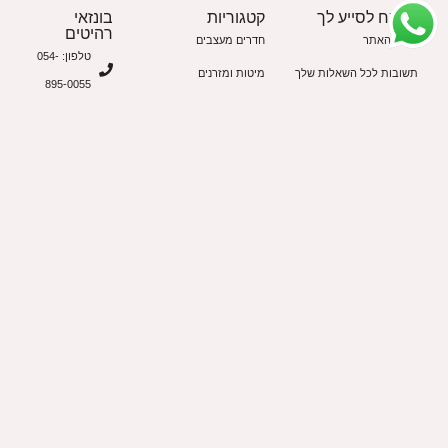
נשמח לסייע לך
קטגוריות
בונזאי
רהיטים
תקנון האתר
חדרים מעצבים
טלפון: 054-
תשובות לכל השאלות שלך
מיטות ומזרנים
895-0055
תעודת אחריות
שולחני כתיבה
מייל:
יצירת קשר
כוורות אחסון
info@bonzai.co.il
כתובת: דרך
התאמה אישית
ששת הימים
מעצבים ואדריכלים
14, בני ברק /
רמת גן (מול
קניון איילון)
שעון פתיחה:
א-ה: 10:00 -
20:00 שישי:
09:00 -
14:00