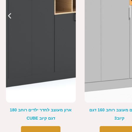
ארון מעוצב לחדר ילדים רוחב 180
ארון רוחב 120 עם 3 דלתות דגם
ם קיוב CUBE
איזי EASY
₪
3,290
₪
3,790