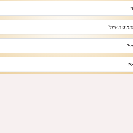
?
תאמים אישית?
אי?
י?
שלוח?
ריות
בונזאי רהיטים