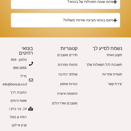
מהם שעות הפעילות של בונזאי?
האם בונזאי מציעה שירותי משלוח?
נשמח לסייע לך
קטגוריות
בונזאי
רהיטים
תקנון האתר
חדרים מעצבים
טלפון: 054-
תשובות לכל השאלות שלך
מיטות ומזרנים
895-0055
תעודת אחריות
שולחני כתיבה
מייל:
יצירת קשר
כוורות אחסון
info@bonzai.co.il
כתובת: דרך
התאמה אישית
ששת הימים
מעצבים ואדריכלים
14, בני ברק /
רמת גן (מול
קניון איילון)