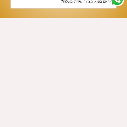
האם בונזאי מציעה שירותי משלוח?
נשמח לסייע לך
קטגוריות
בונזאי
רהיטים
תקנון האתר
חדרים מעצבים
טלפון: 054-
תשובות לכל השאלות שלך
מיטות ומזרנים
895-0055
תעודת אחריות
שולחני כתיבה
מייל:
יצירת קשר
כוורות אחסון
info@bonzai.co.il
כתובת: דרך
התאמה אישית
ששת הימים
מעצבים ואדריכלים
14, בני ברק /
רמת גן (מול
קניון איילון)
שעון פתיחה:
א-ה: 10:00 -
20:00 שישי: