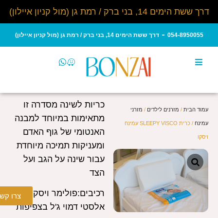
דרך ששת הימים 14, בני ברק / רמת גן (מול קניון איילון)
054-8950055
דרך ששת הימים 14, בני ברק / רמת גן (מול קניון איילון)
כריות לשינה מסדרה זו
עמוד הבית
/
מזרנים לילדים
/
מזרני
מתאימות במיוחד למבנה
עמינח
/ כרית SLEEPY VISCO עמינח
האנטומי של גוף האדם
ויסקו
ומעניקות תמיכה מיוחדת
עבור שינה על הגב ועל
הצד
רכיבים:פולימר ויסקו
צרו קש
אלסטי דמוי ג'ל בצפיפות