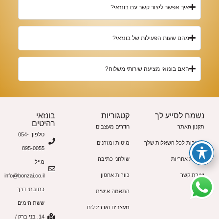
איך אפשר ליצור קשר עם בונזאי?
מהם שעות הפעילות של בונזאי?
האם בונזאי מציעה שירותי משלוח?
נשמח לסייע לך
קטגוריות
בונזאי
רהיטים
תקנון האתר
חדרים מעצבים
טלפון: 054-
תשובות לכל השאלות שלך
מיטות ומזרנים
895-0055
תעודת אחריות
שולחני כתיבה
מייל:
יצירת קשר
כוורות אחסון
info@bonzai.co.il
כתובת: דרך
התאמה אישית
ששת הימים
מעצבים ואדריכלים
14, בני ברק /