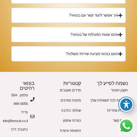
איך אפשר ליצור קשר עם בונזאי?
מהם שעות הפעילות של בונזאי?
האם בונזאי מציעה שירותי משלוח?
נשמח לסייע לך
קטגוריות
בונזאי
רהיטים
תקנון האתר
חדרים מעצבים
טלפון: 054-
תשובות לכל השאלות שלך
מיטות ומזרנים
895-0055
תעודת אחריות
שולחני כתיבה
מייל:
יצירת קשר
כוורות אחסון
info@bonzai.co.il
כתובת: דרך
התאמה אישית