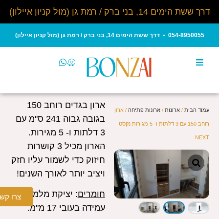
דרך ששת הימים 14, בני ברק / רמת גן (מול קניון איילון)
054-8950055
דרך ששת הימים 14, בני ברק / רמת גן (מול קניון איילון)
ארון בגדים רוחב 150
עמוד הבית
/
ארונות
/
ארונות פתיחה
/ ארון
בגובה גבוה 241 ס"מ עם
רוחב 150 עם 3 דלתות ו- 5 מגירות נקסט
3 דלתות ו- 5 מגירות.
NEXT
הארון מכיל 3 קושרות
חיזוק כדי לשמור עליו חזק
ויציב יותר לאורך השנים!
חומרים
:
יציקת מלמין
צרו קש
עמידה בעובי 17 מ"מ.