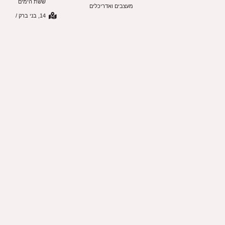
ששת הימים
מעצבים ואדריכלים
14, בני ברק /
רמת גן (מול
קניון איילון)
שעון פתיחה:
א-ה: 10:00 -
20:00 שישי:
09:00 -
14:00