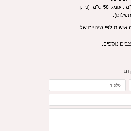
רוחב 180 ס"מ , גובה 241 ס"מ , עומק 58 ס”מ. (ניתן
תשלום).
 אישית לפי שינויים של
צבים
נוספים.
קדם