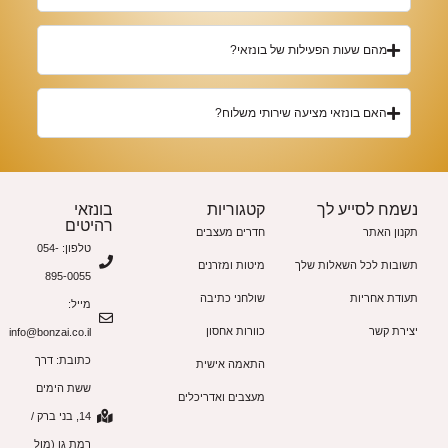
מהם שעות הפעילות של בונזאי?
האם בונזאי מציעה שירותי משלוח?
נשמח לסייע לך
קטגוריות
בונזאי
רהיטים
תקנון האתר
חדרים מעצבים
טלפון: 054-
תשובות לכל השאלות שלך
מיטות ומזרנים
895-0055
תעודת אחריות
שולחני כתיבה
מייל:
יצירת קשר
כוורות אחסון
info@bonzai.co.il
כתובת: דרך
התאמה אישית
ששת הימים
מעצבים ואדריכלים
14, בני ברק /
רמת גן (מול