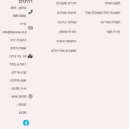
רהיטים
תקנון האתר
חדרים מעצבים
טלפון: 054-
תשובות לכל השאלות שלך
מיטות ומזרנים
895-0055
תעודת אחריות
שולחני כתיבה
מייל:
יצירת קשר
כוורות אחסון
info@bonzai.co.il
כתובת: דרך
התאמה אישית
ששת הימים
מעצבים ואדריכלים
14, בני ברק /
רמת גן (מול
קניון איילון)
שעון פתיחה:
א-ה: 10:00 -
20:00 שישי:
09:00 -
14:00