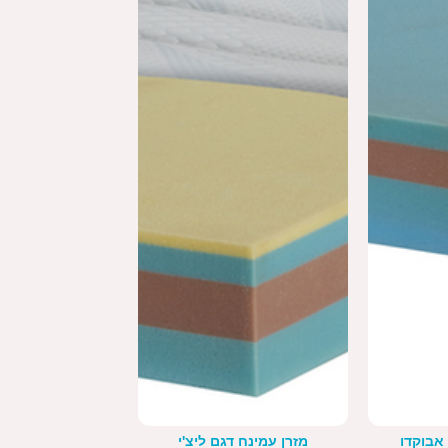
אבוקדו
מזרן עמינח דגם ליצ'י