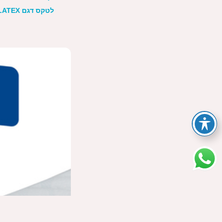
לטקס דגם KID LATEX