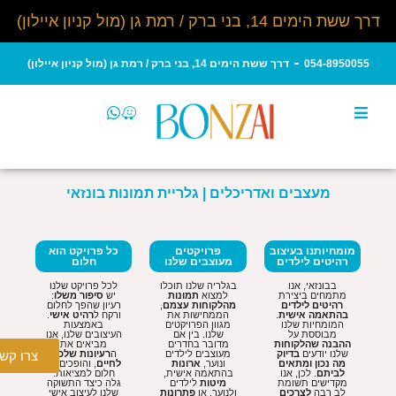
דרך ששת הימים 14, בני ברק / רמת גן (מול קניון איילון)
054-8950055
דרך ששת הימים 14, בני ברק / רמת גן (מול קניון איילון)
מעצבים ואדריכלים | גלריית תמונות בונזאי
מומחיותנו בעיצוב
פרויקטים
כל פרויקט הוא
רהיטים לילדים
מעוצבים שלנו
חלום
בבונזאי, אנו
בגלריה שלנו תוכלו
לכל פרויקט שלנו
מתמחים ביצירת
למצוא
תמונות
יש
סיפור משלו
:
רהיטים
לילדים
מהלקוחות עצמם
,
רעיון שהפך לחלום
בהתאמה
אישית
.
הממחישות את
ורקח ל
רהיט אישי
.
המומחיות שלנו
מגוון הפרויקטים
באמצעות
מבוססת על
שלנו. בין אם
העיצובים שלנו, אנו
ההבנה שהלקוחות
מדובר בחדרים
מביאים את
שלנו יודעים
בדיוק
מעוצבים לילדים
ה
רעיונות שלכם
צרו קש
מה נכון ומתאים
ונוער,
ארונות
לחיים
, והופכים כל
לביתם
. לכן, אנו
בהתאמה אישית,
חלום למציאות.
מקדישים תשומת
מיטות
לילדים
גלה כיצד התשוקה
לב רבה
לצרכים
ולנוער, או
פתרונות
שלנו לעיצוב אישי