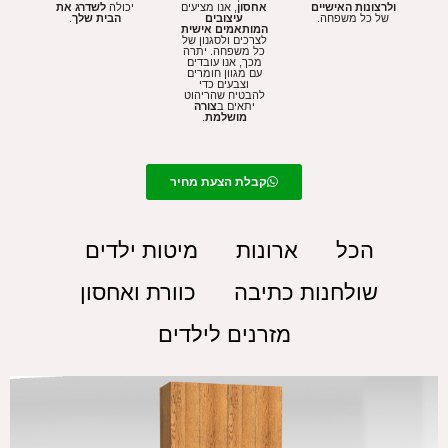
ולרצונות האישיים
אחסון
, אנו מציעים
יכולה
לשדרג את
של כל משפחה.
עיצובים
הבית שלך
.
המותאמים אישית
לצרכים ולסגנון של
כל משפחה. יתרה
מכך, אנו עובדים
עם מגוון חומרים
וצבעים כדי
להבטיח שהריהוט
יתאים ב
צורה
מושלמת
.
קבלת הצעת מחיר
הכל
ארונות
מיטות ילדים
שולחנות כתיבה
כוורת ואחסון
מזרנים לילדים